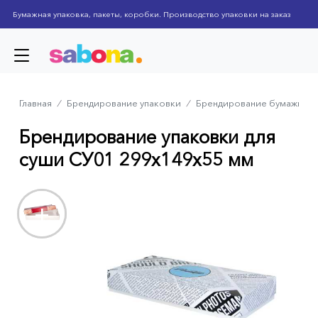
Skip
Бумажная упаковка, пакеты, коробки. Производство упаковки на заказ
to
main
content
Главная
⁄
Брендирование упаковки
⁄
Брендирование бумажных
Breadcrumb
Брендирование упаковки для
суши СУ01 299x149x55 мм