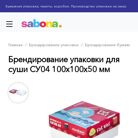
Skip
Бумажная упаковка, пакеты, коробки. Производство упаковки на заказ
to
main
content
Главная
⁄
Брендирование упаковки
⁄
Брендирование бумажных
Breadcrumb
Брендирование упаковки для
суши СУ04 100x100x50 мм