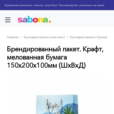
Skip
Бумажная упаковка, пакеты, коробки. Производство упаковки на заказ
to
main
content
Главная
⁄
Брендирование упаковки
⁄
Брендирование бумажных 
Breadcrumb
Брендированный пакет. Крафт,
мелованная бумага
150x200x100мм (ШхВхД)