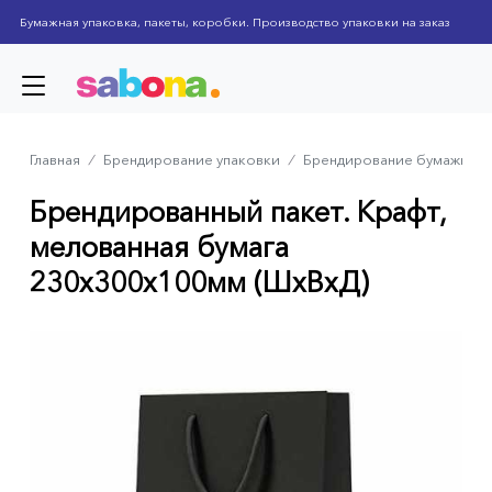
Skip
Бумажная упаковка, пакеты, коробки. Производство упаковки на заказ
to
main
content
Главная
⁄
Брендирование упаковки
⁄
Брендирование бумажных 
Breadcrumb
Брендированный пакет. Крафт,
мелованная бумага
230x300x100мм (ШхВхД)