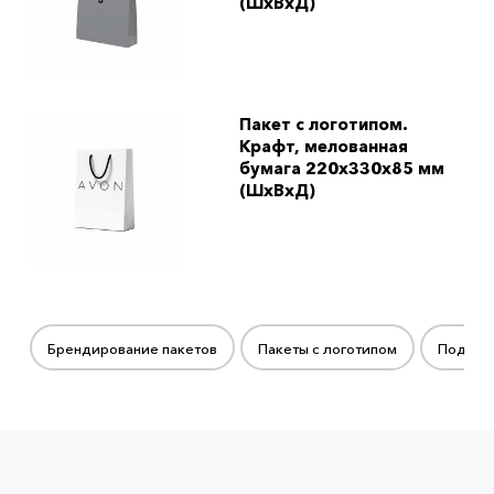
(ШхВхД)
Пакет с логотипом.
Крафт, мелованная
бумага 220x330x85 мм
(ШхВхД)
Брендирование пакетов
Пакеты с логотипом
Подаро