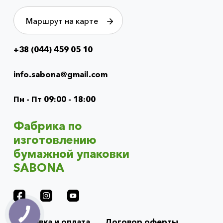
Маршрут на карте
+38 (044) 459 05 10
Info
menu
info.sabona@gmail.com
(footer)
Пн - Пт 09:00 - 18:00
Фабрика по
изготовлению
бумажной упаковки
SABONA
Доставка и оплата
Договор оферты