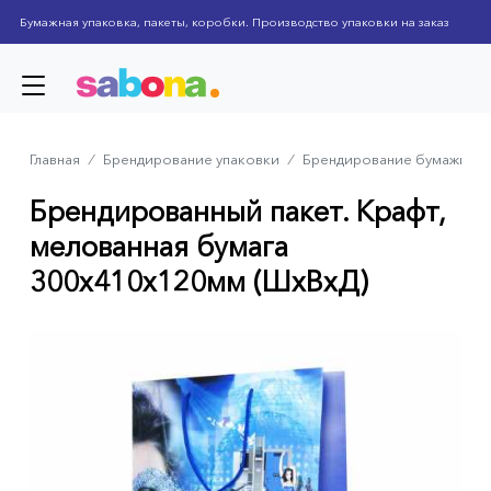
Skip
Бумажная упаковка, пакеты, коробки. Производство упаковки на заказ
to
main
content
Главная
⁄
Брендирование упаковки
⁄
Брендирование бумажных 
Breadcrumb
Брендированный пакет. Крафт,
мелованная бумага
300x410x120мм (ШхВхД)