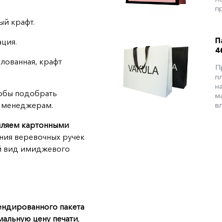
п
ый крафт.
П
ация.
4
елованная, крафт
П
п
н
тобы подобрать
м
в
м менеджерам.
ляем картонными
ения веревочных ручек
ий вид имиджевого
ндированного пакета
мальную цену печати
,