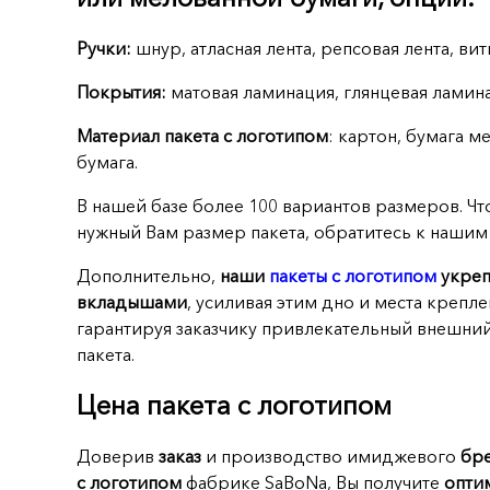
Ручки:
шнур, атласная лента, репсовая лента, вит
Покрытия:
матовая ламинация, глянцевая ламин
Материал пакета с логотипом
: картон, бумага м
бумага.
В нашей базе более 100 вариантов размеров. Ч
нужный Вам размер пакета, обратитесь к наши
Дополнительно,
наши
пакеты с логотипом
укреп
вкладышами
, усиливая этим дно и места крепл
гарантируя заказчику привлекательный внешн
пакета.
Цена пакета с логотипом
Доверив
заказ
и производство имиджевого
бре
с логотипом
фабрике SaBoNa, Вы получите
опти