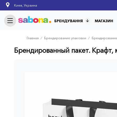
Skip
Киев, Украина
to
main
content
БРЕНДУВАННЯ
МАГАЗИН
Главная
⁄
Брендирование упаковки
⁄
Брендирование
Breadcrumb
Брендированный пакет. Крафт,