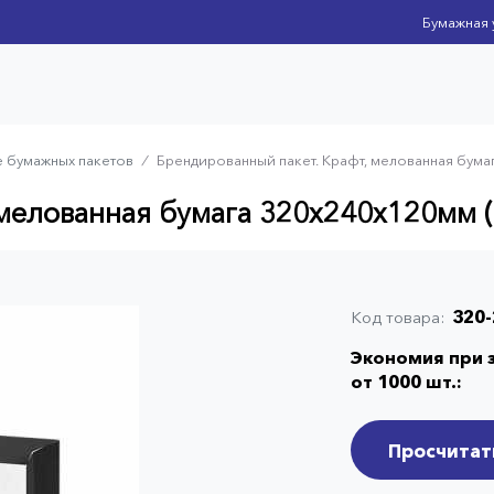
Бумажная 
 бумажных пакетов
⁄
Брендированный пакет. Крафт, мелованная бум
 мелованная бумага 320x240x120мм 
320-
Код товара
Экономия при з
от 1000 шт.:
Просчитать