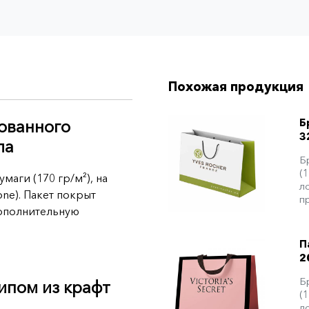
Похожая продукция
Б
ованного
3
ла
Б
(
аги (170 гр/м²), на
л
one). Пакет покрыт
п
дополнительную
П
2
Б
ипом из крафт
(
л