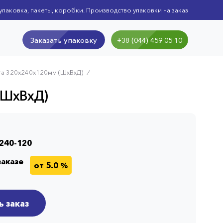
упаковка, пакеты, коробки. Производство упаковки на заказ
Заказать упаковку
+38 (044) 459 05 10
ага 320x240x120мм (ШхВхД)
⁄
(ШхВхД)
240-120
аказе
от 5.0 %
 заказ