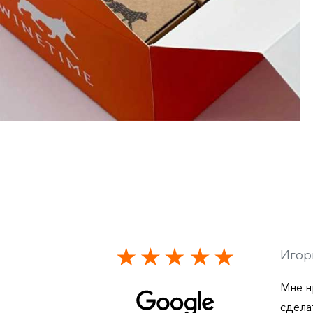
Игор
Мне н
сдела