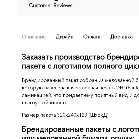
Описание
Дизайн
Оплата
Доставка
(active
Заказать производство брендир
пакета с логотипом полного цик
tab)
Брендированный пакет собран из мелованной бум
которую нанесена качественная печать 2+0 (Pant
ламинацией, что придает ему приятный вид и 
влагоустойчивость.
Размер пакета 320x240x120 (ШхВхД).
Брендированные пакеты с логот
или мелованной бумаги, опции: