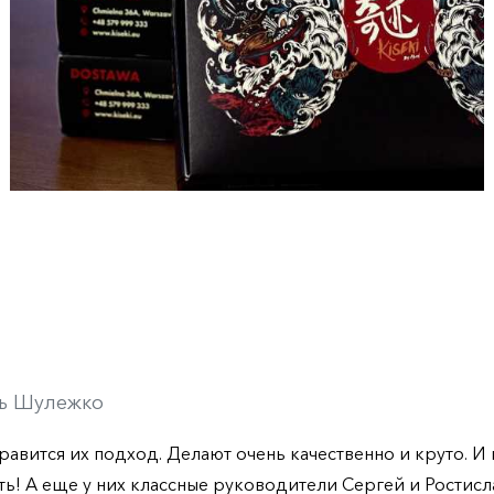
ь Шулежко
равится их подход. Делают очень качественно и круто. 
ть! А еще у них классные руководители Сергей и Ростисла