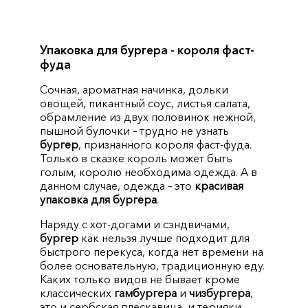
Упаковка для бургера - короля фаст-
фуда
Сочная, ароматная начинка, дольки
овощей, пикантный соус, листья салата,
обрамление из двух половинок нежной,
пышной булочки – трудно не узнать
бургер
, признанного короля фаст-фуда.
Только в сказке король может быть
голым, королю необходима одежда. А в
данном случае, одежда – это
красивая
упаковка для бургера
.
Наряду с хот-догами и сэндвичами,
бургер
как нельзя лучше подходит для
быстрого перекуса, когда нет времени на
более основательную, традиционную еду.
Каких только видов не бывает кроме
классических
гамбургера
и
чизбургера
,
это и сербская плескавица, и терияки