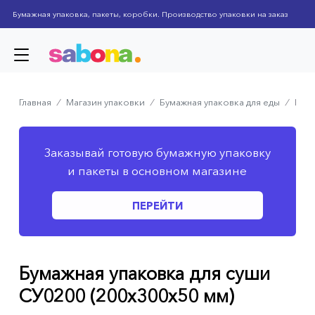
Skip
Бумажная упаковка, пакеты, коробки. Производство упаковки на заказ
to
main
content
Главная
⁄
Магазин упаковки
⁄
Бумажная упаковка для еды
⁄
Бума
Breadcrumb
Заказывай готовую бумажную упаковку
и пакеты в основном магазине
ПЕРЕЙТИ
Бумажная упаковка для суши
СУ0200 (200х300х50 мм)