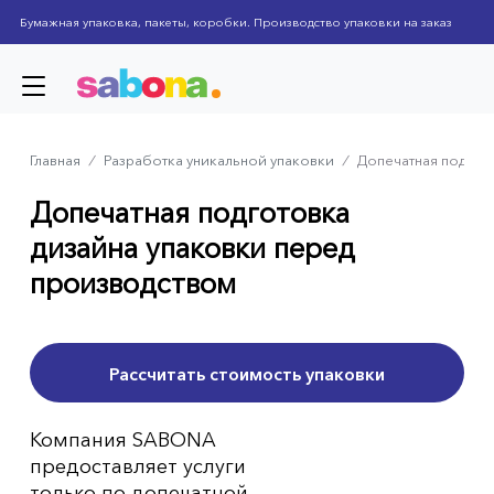
Skip
Бумажная упаковка, пакеты, коробки. Производство упаковки на заказ
to
main
content
Главная
⁄
Разработка уникальной упаковки
⁄
Допечатная подгот
Breadcrumb
Допечатная подготовка
дизайна упаковки перед
производством
Раcсчитать стоимость упаковки
Компания SABONA
предоставляет услуги
только по допечатной