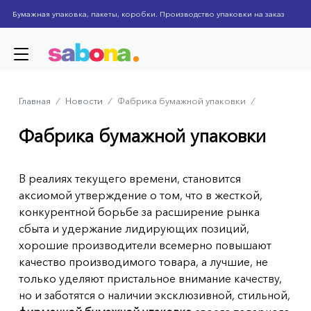
Skip
Бумажная упаковка, пакеты, коробки. Производство упаковки на заказ
to
main
content
Главная
⁄
Новости
⁄
Фабрика бумажной упаковки
⁄
Breadcrumb
Фабрика бумажной упаковки
В реалиях текущего времени, становится
аксиомой утверждение о том, что в жесткой,
конкурентной борьбе за расширение рынка
сбыта и удержание лидирующих позиций,
хорошие производители всемерно повышают
качество производимого товара, а лучшие, не
только уделяют пристальное внимание качеству,
но и заботятся о наличии эксклюзивной, стильной,