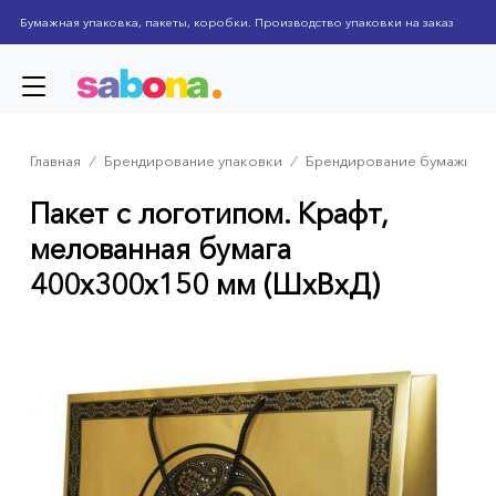
Skip
Бумажная упаковка, пакеты, коробки. Производство упаковки на заказ
to
main
content
Главная
⁄
Брендирование упаковки
⁄
Брендирование бумажных 
Breadcrumb
Пакет с логотипом. Крафт,
мелованная бумага
400x300x150 мм (ШхВхД)