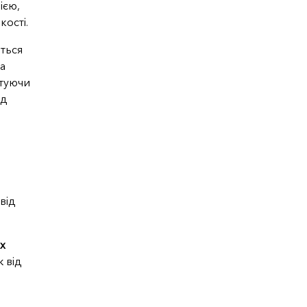
ією,
ості.
ться
а
нтуючи
яд
від
х
ж від