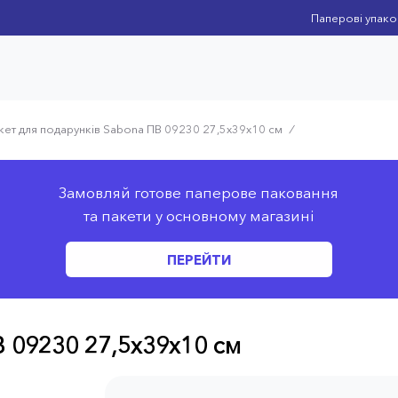
Паперові упако
кет для подарунків Sabona ПВ 09230 27,5x39x10 см
⁄
Замовляй готове паперове паковання
та пакети у основному магазині
ПЕРЕЙТИ
В 09230 27,5x39x10 см