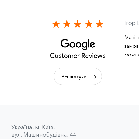
Ігор
Мені п
замов
можна
Всі відгуки
Українa, м. Київ,
вул. Машинобудівна, 44