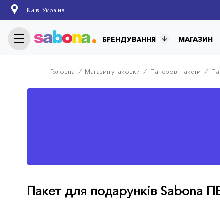
Skip
Київ, Україна
to
main
content
БРЕНДУВАННЯ
МАГАЗИН
Головна
⁄
Магазин упаковки
⁄
Паперові пакети
⁄
Па
Breadcrumb
Пакет для подарунків Sabona П