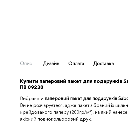
Опис
Дизайн
Оплата
Доставка
(active
Купити паперовий пакет для подарунків S
ПВ 09230
tab)
Вибравши
паперовий пакет для подарунків Sab
Ви не розчаруєтеся, адже пакет зібраний із щіль
крейдованого паперу (200гр/м²), на який нанес
якісний повнокольоровий друк.