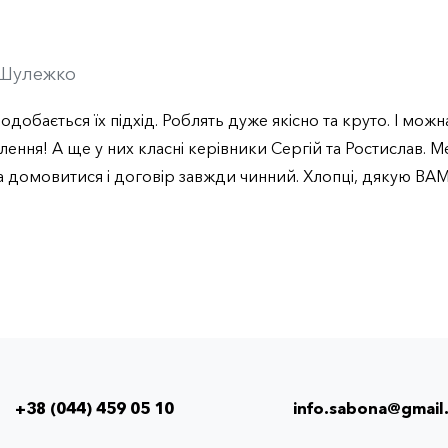
 Шулежко
одобається їх підхід. Роблять дуже якісно та круто. І мож
лення! А ще у них класні керівники Сергій та Ростислав. М
 домовитися і договір завжди чинний. Хлопці, дякую ВАМ
+38 (044) 459 05 10
info.sabona@gmail
Info