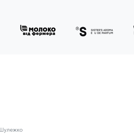
 Шулежко