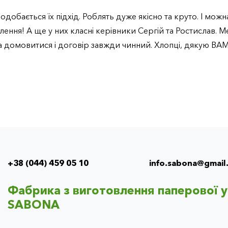
одобається їх підхід. Роблять дуже якісно та круто. І мож
лення! А ще у них класні керівники Сергій та Ростислав. М
 домовитися і договір завжди чинний. Хлопці, дякую ВАМ
+38 (044) 459 05 10
info.sabona@gmail
Info
menu
Фабрика з виготовлення паперової 
(footer)
SABONA