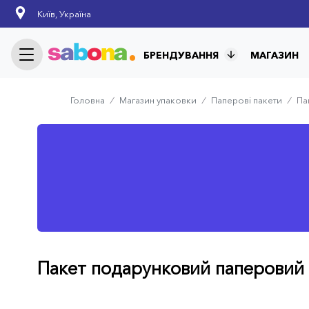
Skip
Київ, Україна
to
main
content
БРЕНДУВАННЯ
МАГАЗИН
Головна
⁄
Магазин упаковки
⁄
Паперові пакети
⁄
Па
Breadcrumb
Пакет подарунковий паперовий 