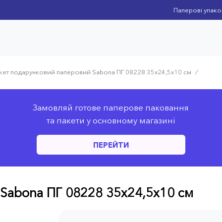
Паперові упако
кет подарунковий паперовий Sabona ПГ 08228 35x24,5x10 см
⁄
Замовляй готове паперове паковання
та пакети у основному магазині
ПЕРЕЙТИ
Sabona ПГ 08228 35x24,5x10 см