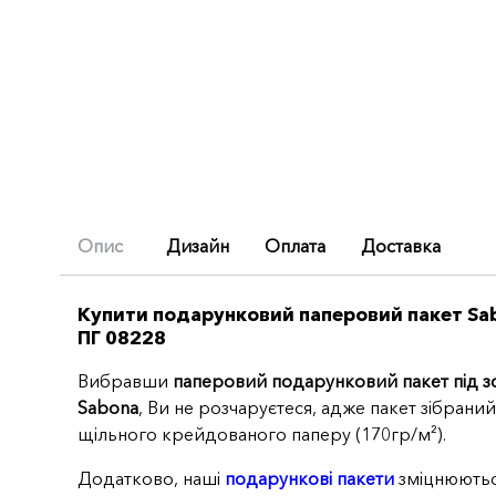
Опис
Дизайн
Оплата
Доставка
(active
Купити подарунковий паперовий пакет Sa
ПГ 08228
tab)
Вибравши
паперовий подарунковий пакет під з
Sabona
, Ви не розчаруєтеся, адже пакет зібраний 
щільного крейдованого паперу (170гр/м²).
Додатково, наші
подарункові пакети
зміцнюють