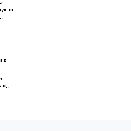
а
нтуючи
яд
від
х
ж від