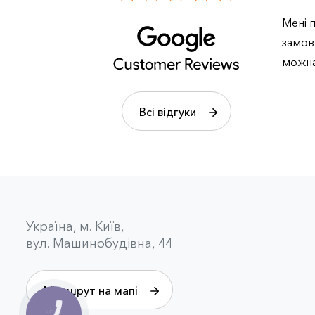
Мені п
замов
можна
Всі відгуки
Українa, м. Київ,
вул. Машинобудівна, 44
Маршрут на мапі
КНОПКА