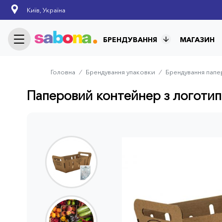
Skip
Київ, Україна
to
main
content
БРЕНДУВАННЯ
МАГАЗИН
Головна
⁄
Брендування упаковки
⁄
Брендування пап
Breadcrumb
Паперовий контейнер з логотипом