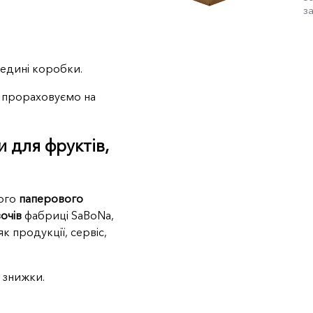
за
едині коробки.
 прораховуємо на
и для фруктів,
вого
паперового
очів
фабриці SaBoNa,
як продукції, сервіс,
 знижки.