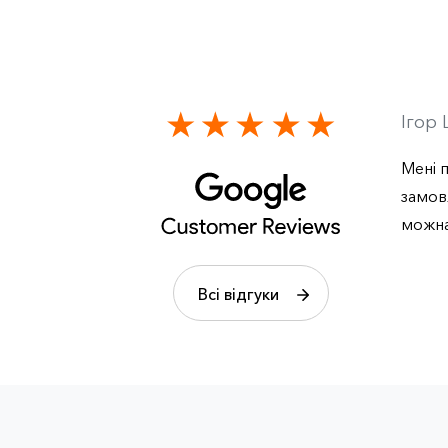
Ігор
Мені п
замов
можна
Всі відгуки