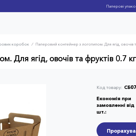
Паперові упако
ерових коробок
⁄
Паперовий контейнер з логотипом. Для ягід, овочів т
. Для ягід, овочів та фруктів 0.7 к
СБ0
Код товару
Економія при
замовленні від
шт.:
Прорахува