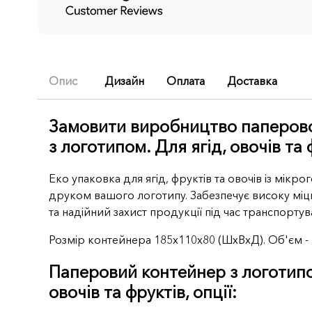
Опис
Дизайн
Оплата
Доставка
(active
Замовити виробництво паперов
з логотипом. Для ягід, овочів та 
tab)
Еко упаковка для ягід, фруктів та овочів із мікр
друком вашого логотипу. Забезпечує високу міцні
та надійний захист продукції під час транспортув
Розмір контейнера 185x110x80 (ШхВхД). Об'єм - 0
Паперовий контейнер з логотипо
овочів та фруктів, опції: