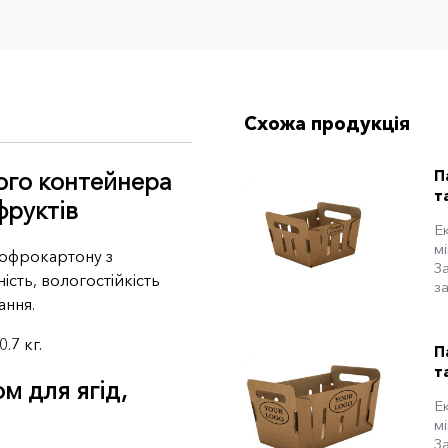
Схожа продукція
П
ого контейнера
т
фруктів
Ек
м
огофрокартону з
За
сть, вологостійкість
за
ання.
.7 кг.
П
т
м для ягід,
Ек
м
За