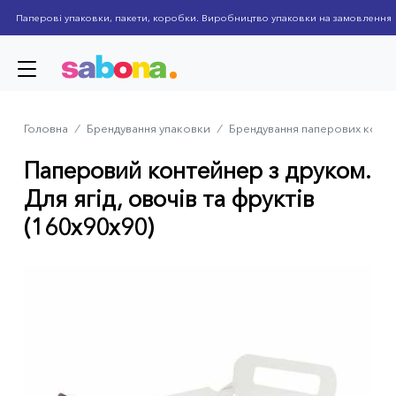
Skip
Паперові упаковки, пакети, коробки. Виробництво упаковки на замовлення
to
main
content
Головна
⁄
Брендування упаковки
⁄
Брендування паперових коро
Breadcrumb
Паперовий контейнер з друком.
Для ягід, овочів та фруктів
(160x90x90)