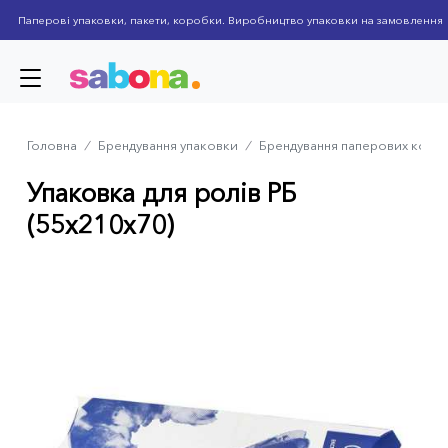
Skip
Паперові упаковки, пакети, коробки. Виробництво упаковки на замовлення
to
main
content
Головна
⁄
Брендування упаковки
⁄
Брендування паперових коро
Breadcrumb
Упаковка для ролів РБ
(55x210x70)